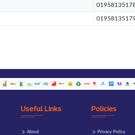
0195813517
0195813517
Useful Links
Policies
About
Privacy Policy