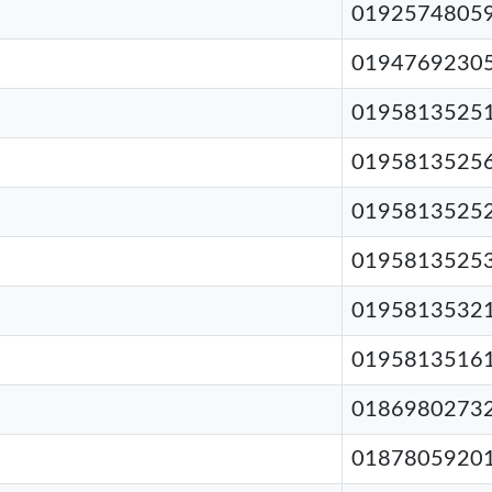
0192574805
0194769230
0195813525
0195813525
0195813525
0195813525
0195813532
0195813516
0186980273
0187805920