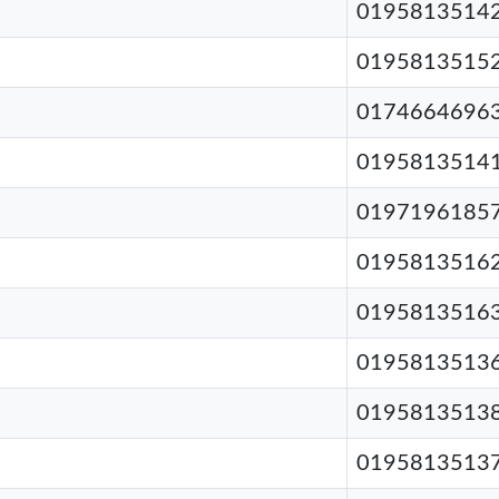
0195813514
0195813515
0174664696
0195813514
0197196185
0195813516
0195813516
0195813513
0195813513
0195813513