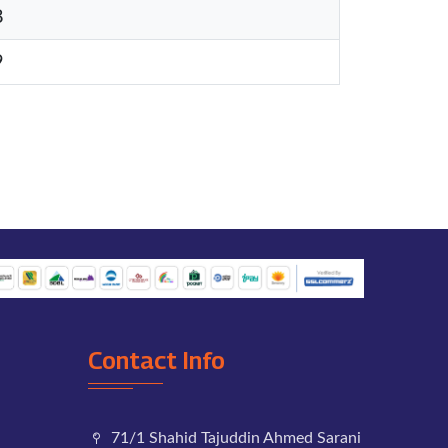
8
9
Contact Info
71/1 Shahid Tajuddin Ahmed Sarani