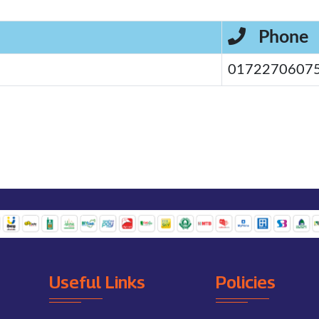
Phone
0172270607
Useful Links
Policies